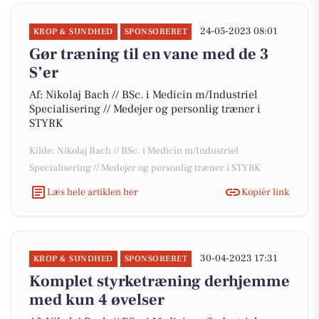
24-05-2023 08:01
KROP & SUNDHED
SPONSORERET
Gør træning til en vane med de 3
S’er
Af: Nikolaj Bach // BSc. i Medicin m/Industriel
Specialisering // Medejer og personlig træner i
STYRK
Kilde: Nikolaj Bach // BSc. i Medicin m/Industriel
Specialisering // Medejer og personlig træner i STYRK
Læs hele artiklen her
Kopiér link
30-04-2023 17:31
KROP & SUNDHED
SPONSORERET
Komplet styrketræning derhjemme
med kun 4 øvelser