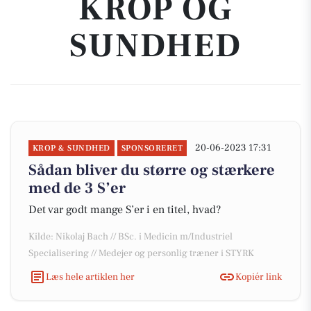
KROP OG
SUNDHED
20-06-2023 17:31
KROP & SUNDHED
SPONSORERET
Sådan bliver du større og stærkere
med de 3 S’er
Det var godt mange S’er i en titel, hvad?
Kilde: Nikolaj Bach // BSc. i Medicin m/Industriel
Specialisering // Medejer og personlig træner i STYRK
Læs hele artiklen her
Kopiér link