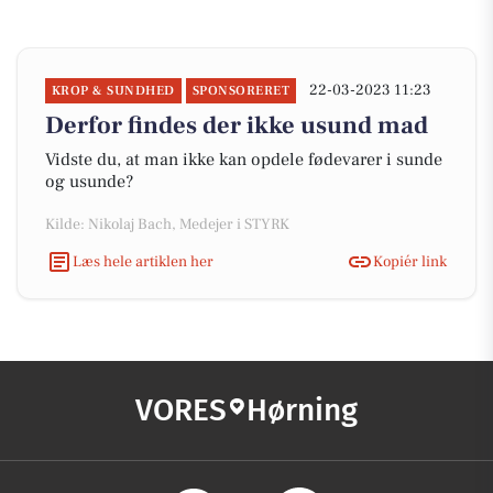
22-03-2023 11:23
KROP & SUNDHED
SPONSORERET
Derfor findes der ikke usund mad
Vidste du, at man ikke kan opdele fødevarer i sunde
og usunde?
Kilde: Nikolaj Bach, Medejer i STYRK
Læs hele artiklen her
Kopiér link
VORES
Hørning