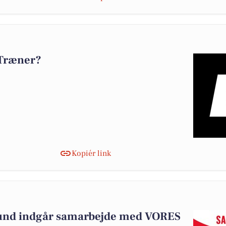
 Træner?
Kopiér link
und indgår samarbejde med VORES