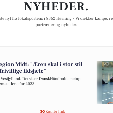
NYHEDER.
ste nyt fra lokalsportens i 8362 Hørning - Vi dækker kampe, res
portrætter og nyheder.
gion Midt: "Æren skal i stor stil
rivillige ildsjæle"
g Vestjylland. Det viser DanskHåndbolds netop
emstallene for 2023.
Kopiér link