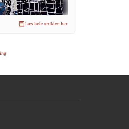
Læs hele artiklen her
ing