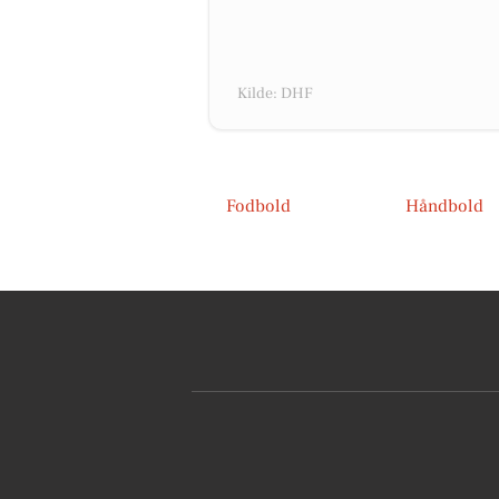
Kilde: DHF
Fodbold
Håndbold