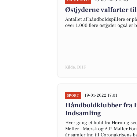
29-03-2023 15:45
HÅNDBOLD
Østjyderne valfarter t
Antallet af håndboldspillere er på
over 1.000 flere østjyder også er
Kilde: DHF
19-01-2022 17:01
SPORT
Håndboldklubber fra 
Indsamling
Hver gang et hold fra Hørning sco
Møller - Mærsk og A.P. Møller Fo
år samler ind til Coronakrisens b