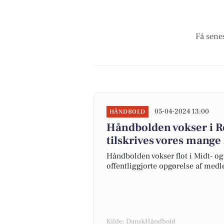
Få sene
05-04-2024 13:00
HÅNDBOLD
Håndbolden vokser i Re
tilskrives vores mange f
Håndbolden vokser flot i Midt- o
offentliggjorte opgørelse af medl
Kilde: DanskHåndbold