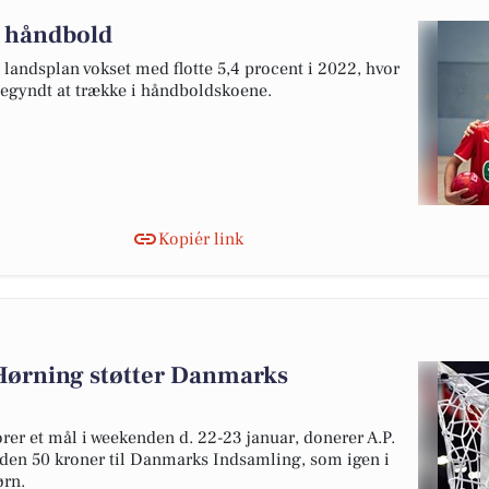
il håndbold
 landsplan vokset med flotte 5,4 procent i 2022, hvor
 begyndt at trække i håndboldskoene.
Kopiér link
Hørning støtter Danmarks
rer et mål i weekenden d. 22-23 januar, donerer A.P.
nden 50 kroner til Danmarks Indsamling, som igen i
ørn.