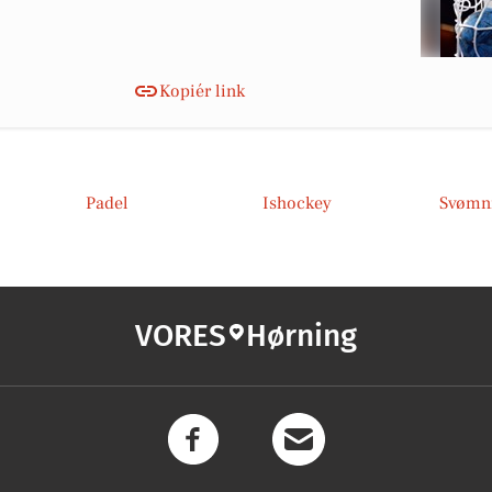
Kopiér link
Padel
Ishockey
Svømn
VORES
Hørning