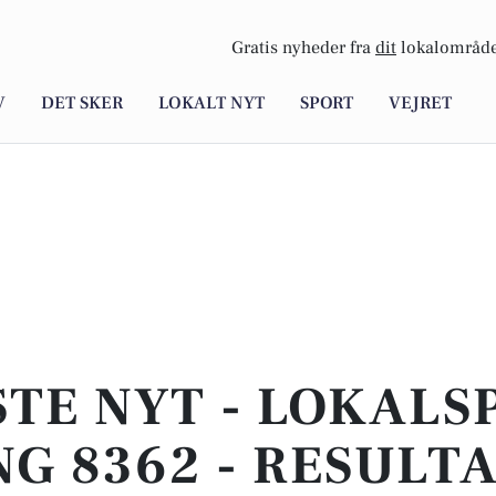
Gratis nyheder fra
dit
lokalområde
V
DET SKER
LOKALT NYT
SPORT
VEJRET
TE NYT - LOKALS
G 8362 - RESULT