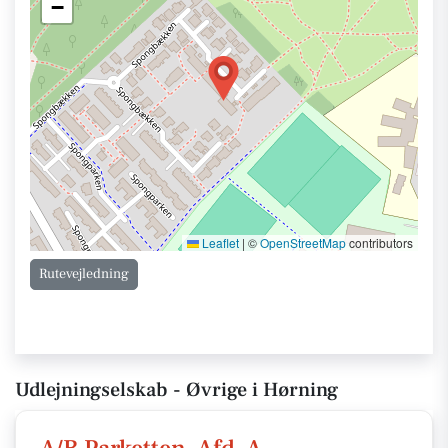
−
Leaflet
|
©
OpenStreetMap
contributors
Rutevejledning
Udlejningselskab - Øvrige i Hørning