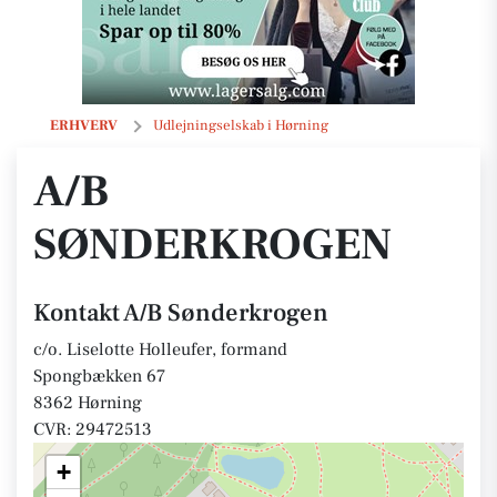
A/B Sønderkrogen
ERHVERV
Udlejningselskab i Hørning
A/B
SØNDERKROGEN
Kontakt A/B Sønderkrogen
c/o. Liselotte Holleufer, formand
Spongbækken 67
8362 Hørning
CVR: 29472513
+