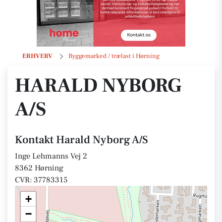
Harald Nyborg A/S
ERHVERV
Byggemarked / trælast i Hørning
HARALD NYBORG
A/S
Kontakt Harald Nyborg A/S
Inge Lehmanns Vej 2
8362 Hørning
CVR: 37783315
+
−