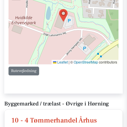
Leaflet
|
©
OpenStreetMap
contributors
Rutevejledning
Byggemarked / trælast - Øvrige i Hørning
10 - 4 Tømmerhandel Århus