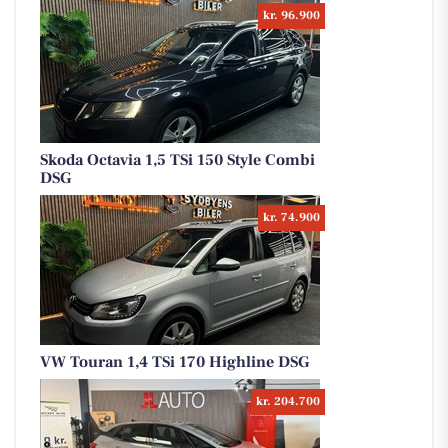
kr. 96.900
Skoda Octavia 1,5 TSi 150 Style Combi
DSG
kr. 74.900
VW Touran 1,4 TSi 170 Highline DSG
kr. 204.700