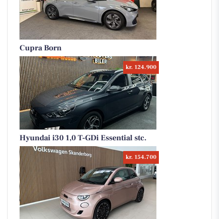
Cupra Born
kr. 124.900
Hyundai i30 1,0 T-GDi Essential stc.
kr. 154.700