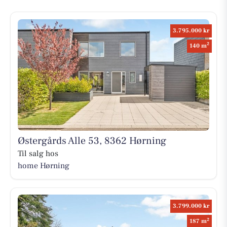
3.795.000 kr
2
140 m
Østergårds Alle 53, 8362 Hørning
Til salg hos
home Hørning
3.799.000 kr
2
187 m