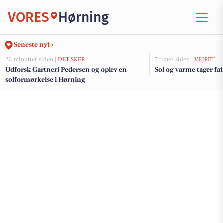
VORES
Hørning
Seneste nyt ›
23 minutter siden |
DET SKER
7 timer siden |
VEJRET
Udforsk Gartneri Pedersen og oplev en
Sol og varme tager fat
solformørkelse i Hørning