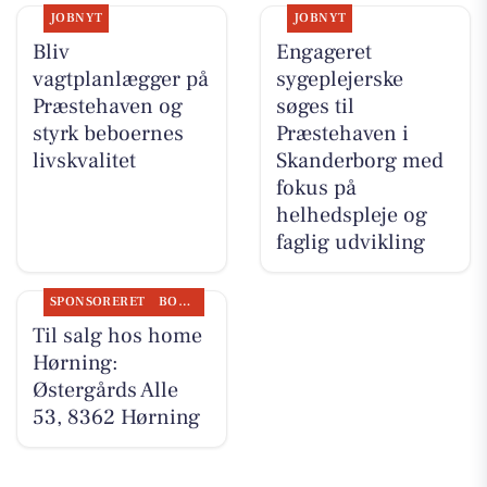
JOBNYT
JOBNYT
Bliv
Engageret
vagtplanlægger på
sygeplejerske
Præstehaven og
søges til
styrk beboernes
Præstehaven i
livskvalitet
Skanderborg med
fokus på
helhedspleje og
faglig udvikling
SPONSORERET
BOLIGMARKED
Til salg hos home
Hørning:
Østergårds Alle
53, 8362 Hørning