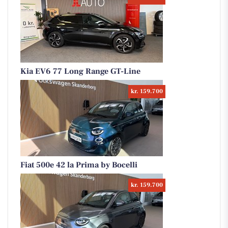
Kia EV6 77 Long Range GT-Line
kr. 159.700
Fiat 500e 42 la Prima by Bocelli
kr. 159.700