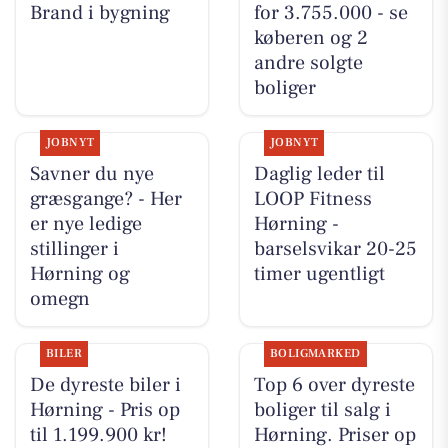
Brand i bygning
for 3.755.000 - se
køberen og 2
andre solgte
boliger
JOBNYT
JOBNYT
Savner du nye
Daglig leder til
græsgange? - Her
LOOP Fitness
er nye ledige
Hørning -
stillinger i
barselsvikar 20-25
Hørning og
timer ugentligt
omegn
BILER
BOLIGMARKED
De dyreste biler i
Top 6 over dyreste
Hørning - Pris op
boliger til salg i
til 1.199.900 kr!
Hørning. Priser op