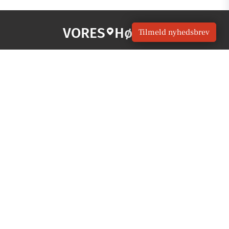
VORES
Hørning
Tilmeld nyhedsbrev
OM VORES DIGITAL
Om os
For annoncører
Vilkår og Privatlivspolitik
Kontakt VORES Digital
Administrer samtykke