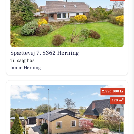
Spættevej 7, 8362 Hørning
Til salg hos
home Hørning
2.995.000 kr
2
120 m