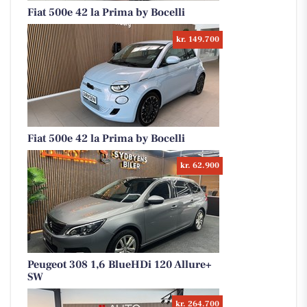
Fiat 500e 42 la Prima by Bocelli
kr. 149.700
Fiat 500e 42 la Prima by Bocelli
kr. 62.900
Peugeot 308 1,6 BlueHDi 120 Allure+
SW
kr. 264.700