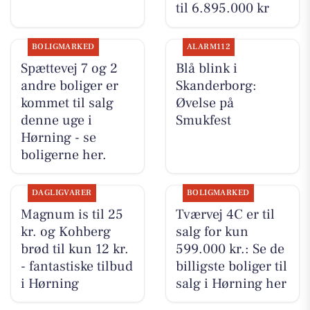
til 6.895.000 kr
BOLIGMARKED
ALARM112
Spættevej 7 og 2
Blå blink i
andre boliger er
Skanderborg:
kommet til salg
Øvelse på
denne uge i
Smukfest
Hørning - se
boligerne her.
DAGLIGVARER
BOLIGMARKED
Magnum is til 25
Tværvej 4C er til
kr. og Kohberg
salg for kun
brød til kun 12 kr.
599.000 kr.: Se de
- fantastiske tilbud
billigste boliger til
i Hørning
salg i Hørning her