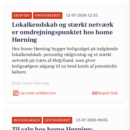
12-07-2026 12:35
ERHVERV
SPONSORERET
Lokalkendskab og stærkt netværk
er omdrejningspunktet hos home
Hørning
Hos home Hørning bygger boligsalget på indgående
lokalkendskab, personlig rådgivning og et stærkt
netværk på tværs af Østjylland, som giver
boligsælgere adgang til en bred kreds af potentielle
købere.
Kilde: home Hørning
Læs hele artiklen her
Kopiér link
12-07-2026 08:05
BOLIGMARKED
SPONSORERET
Til salg hos home Hørning: