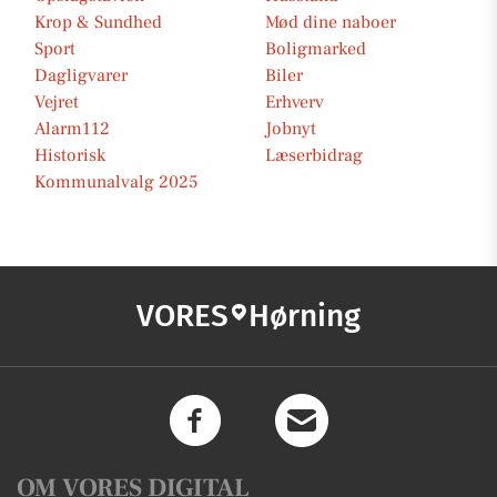
Krop & Sundhed
Mød dine naboer
Sport
Boligmarked
Dagligvarer
Biler
Vejret
Erhverv
Alarm112
Jobnyt
Historisk
Læserbidrag
Kommunalvalg 2025
VORES
Hørning
OM VORES DIGITAL