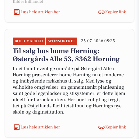
Kilde: Bilhandel
Læs hele artiklen her
Kopiér link
25-07-2026 08:25
BOLIGMARKED
SPONSORERET
Til salg hos home Hørning:
Østergårds Alle 53, 8362 Hørning
I det familievenlige område på Østergård Alle i
Hørning præsenterer home Hørning nu et moderne
og indbydende rækkehus til salg. Med lyse og
velholdte omgivelser, en gennemtænkt planløsning
samt gode legepladser og stisystemer, er dette hjem
ideelt for børnefamilien. Her bor I roligt og trygt,
tæt på Østjyllands facilitetstilbud og Hørnings nye
skole og daginstitution.
Læs hele artiklen her
Kopiér link