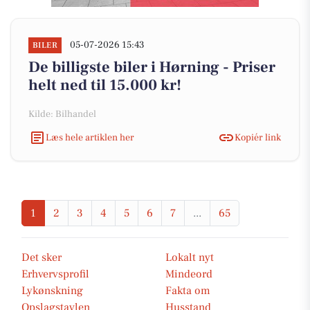
05-07-2026 15:43
BILER
De billigste biler i Hørning - Priser
helt ned til 15.000 kr!
Kilde: Bilhandel
Læs hele artiklen her
Kopiér link
1
2
3
4
5
6
7
...
65
Det sker
Lokalt nyt
Erhvervsprofil
Mindeord
Lykønskning
Fakta om
Opslagstavlen
Husstand