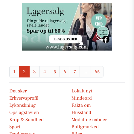
1
2
3
4
5
6
7
...
65
Det sker
Lokalt nyt
Erhvervsprofil
Mindeord
Lykønskning
Fakta om
Opslagstavlen
Husstand
Krop & Sundhed
Mød dine naboer
Sport
Boligmarked