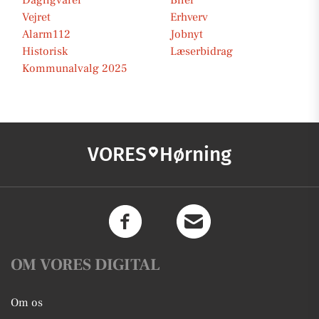
Dagligvarer
Biler
Vejret
Erhverv
Alarm112
Jobnyt
Historisk
Læserbidrag
Kommunalvalg 2025
VORES
Hørning
OM VORES DIGITAL
Om os