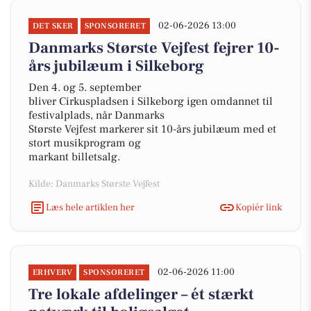
02-06-2026 13:00
DET SKER
SPONSORERET
Danmarks Største Vejfest fejrer 10-
års jubilæum i Silkeborg
Den 4. og 5. september
bliver Cirkuspladsen i Silkeborg igen omdannet til
festivalplads, når Danmarks
Største Vejfest markerer sit 10-års jubilæum med et
stort musikprogram og
markant billetsalg.
Kilde: Danmarks Største Vejfest
Læs hele artiklen her
Kopiér link
02-06-2026 11:00
ERHVERV
SPONSORERET
Tre lokale afdelinger – ét stærkt