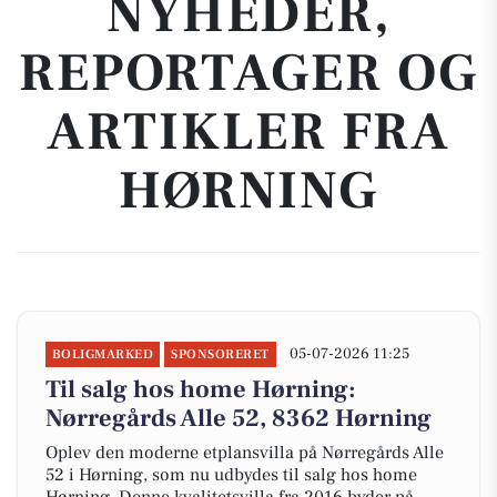
NYHEDER,
REPORTAGER OG
ARTIKLER FRA
HØRNING
05-07-2026 11:25
BOLIGMARKED
SPONSORERET
Til salg hos home Hørning:
Nørregårds Alle 52, 8362 Hørning
Oplev den moderne etplansvilla på Nørregårds Alle
52 i Hørning, som nu udbydes til salg hos home