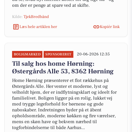
om der er penge at spare ved at skifte.
Kilde:
TjekBredbånd
Læs hele artiklen her
Kopiér link
20-06-2026 12:35
BOLIGMARKED
SPONSORERET
Til salg hos home Hørning:
Østergårds Alle 53, 8362 Hørning
Home Hørning præsenterer et flot rækkehus på
Østergårds Alle. Her venter et moderne, lyst og
velholdt hjem, der er indflytningsklart og ideelt for
familielivet. Boligen ligger på en rolig, lukket vej
med trygge legeforhold for børnene og gode
naboskaber. Indretningen byder på et åbent
opholdsområde, moderne køkken og fire værelser,
mens en skøn have og bekvem nærhed til
togforbindelserne til både Aarhus...