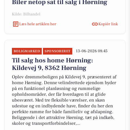
Biler netop sat til salg i Hørning
Kilde: Bilhandel
Læs hele artiklen her
Kopiér link
13-06-2026 08:45
BOLIGMARKED
SPONSORERET
Til salg hos home Hørning:
Kildevej 9, 8362 Hørning
Oplev drømmeboligen på Kildevej 9, præsenteret af
home Hørning. Denne velindrettede ejendom byder
på en funktionel planløsning og rummelige
opholdsområder, der får hverdagen til at glide
ubesværet. Med tre fleksible værelser, en skøn
udestue og en indbydende have, finder du her den
perfekte ramme for både familieliv og afslapning.
Beliggende i det attraktive Hørning, tæt på indkøb,
skoler og transportforbindelser,...