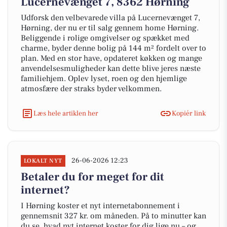
Lucernevænget 7, 8362 Hørning
Udforsk den velbevarede villa på Lucernevænget 7,
Hørning, der nu er til salg gennem home Hørning.
Beliggende i rolige omgivelser og spækket med
charme, byder denne bolig på 144 m² fordelt over to
plan. Med en stor have, opdateret køkken og mange
anvendelsesmuligheder kan dette blive jeres næste
familiehjem. Oplev lyset, roen og den hjemlige
atmosfære der straks byder velkommen.
Læs hele artiklen her
Kopiér link
26-06-2026 12:23
LOKALT NYT
Betaler du for meget for dit
internet?
I Hørning koster et nyt internetabonnement i
gennemsnit 327 kr. om måneden. På to minutter kan
du se, hvad nyt internet koster for dig lige nu – og