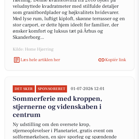
Hørning. Denne kvalitetsvilla fra 2016 byder på
veludnyttede kvadratmeter med stilfulde detaljer
som granitbordplader og højkvalitets hvidevarer.
Med lyse rum, luftigt kiploft, skønne terrasser og en
stor carport, er dette hjem ideelt for familier, der
ønsker komfort og luksus tæt på Århus og
Skanderborg...
Kilde: Home Hjørring
Læs hele artiklen her
Kopiér link
01-07-2026 12:01
DET SKER
SPONSORERET
Sommerferie med kroppen,
stjernerne og videnskaben i
centrum
Ny udstilling om den oversete krop,
stjerneoplevelser i Planetariet, gratis event om
solformørkelsen, en sjov sporleg og spændende