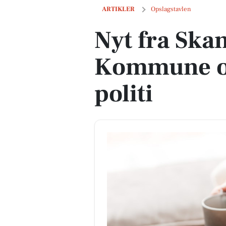
Nyt fra Skanderborg Kommune og Sydøst
ARTIKLER
Opslagstavlen
Nyt fra Ska
Kommune og
politi