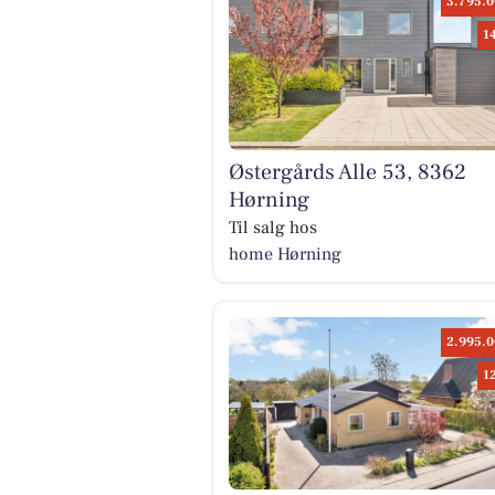
3.795.0
1
Østergårds Alle 53, 8362
Hørning
Til salg hos
home Hørning
2.995.0
1