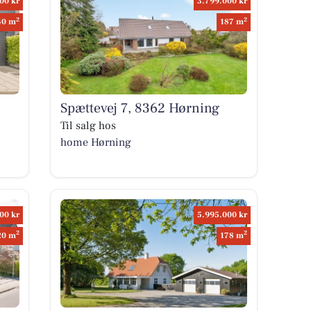
00 kr
3.799.000 kr
2
2
40 m
187 m
Spættevej 7, 8362 Hørning
Til salg hos
home Hørning
00 kr
5.995.000 kr
2
2
20 m
178 m