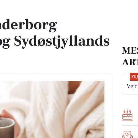
jyllands politi
nderborg
 Sydøstjyllands
ME
AR
VE
Vejr