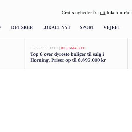
Gratis nyheder fra
dit
lokalområde
V
DET SKER
LOKALT NYT
SPORT
VEJRET
05-08-2026 13:01 |
BOLIGMARKED
Top 6 over dyreste boliger til salg i
Hørning. Priser op til 6.895.000 kr