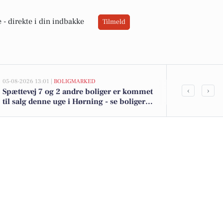
 -
direkte i din indbakke
Tilmeld
05-08-2026 13:01 |
BOLIGMARKED
03-08-2026 08:01
‹
›
Spættevej 7 og 2 andre boliger er kommet
Blå blink i 
til salg denne uge i Hørning - se boligerne
Smukfest
her.