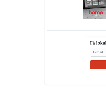
Få loka
Email