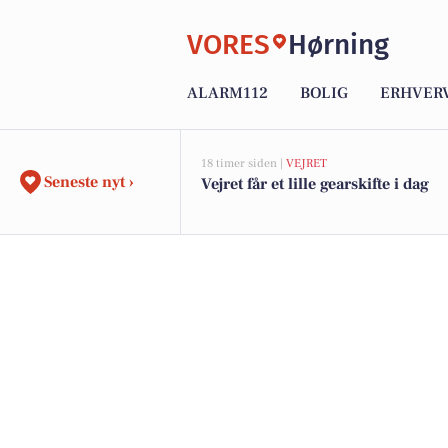
VORES
Hørning
ALARM112
BOLIG
ERHVER
18 timer siden |
VEJRET
Seneste nyt ›
Vejret får et lille gearskifte i dag