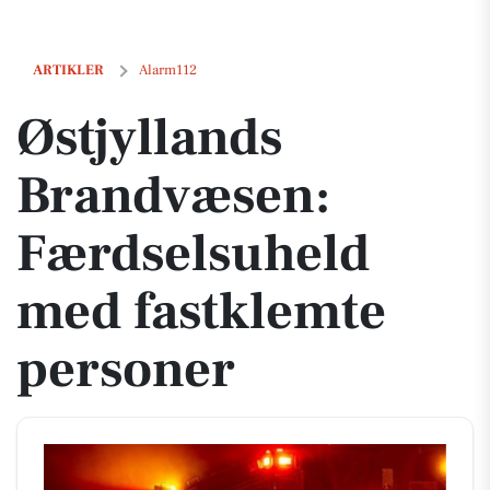
Østjyllands Brandvæsen: Færdselsuheld med fastklemte personer
ARTIKLER
Alarm112
Østjyllands
Brandvæsen:
Færdselsuheld
med fastklemte
personer