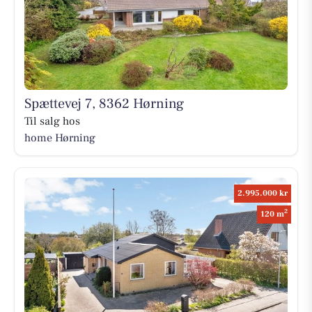
Spættevej 7, 8362 Hørning
Til salg hos
home Hørning
2.995.000 kr
2
120 m