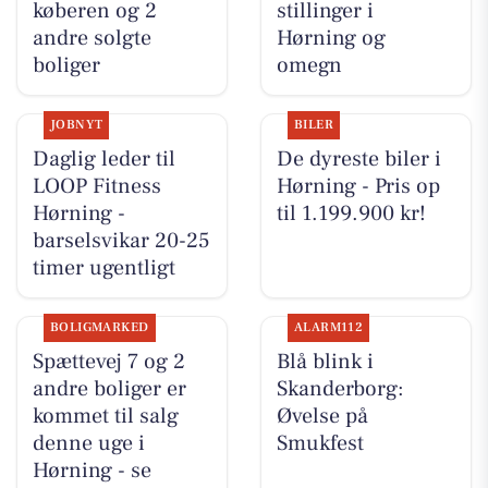
køberen og 2
stillinger i
andre solgte
Hørning og
boliger
omegn
JOBNYT
BILER
Daglig leder til
De dyreste biler i
LOOP Fitness
Hørning - Pris op
Hørning -
til 1.199.900 kr!
barselsvikar 20-25
timer ugentligt
BOLIGMARKED
ALARM112
Spættevej 7 og 2
Blå blink i
andre boliger er
Skanderborg:
kommet til salg
Øvelse på
denne uge i
Smukfest
Hørning - se