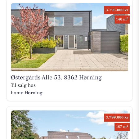
3.795.000 kr
2
140 m
Østergårds Alle 53, 8362 Hørning
Til salg hos
home Hørning
3.799.000 kr
2
187 m