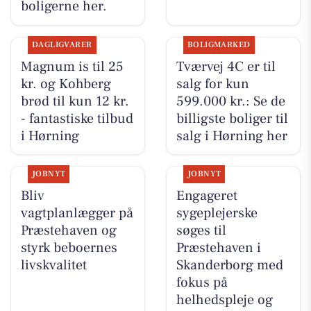
boligerne her.
DAGLIGVARER
BOLIGMARKED
Magnum is til 25
Tværvej 4C er til
kr. og Kohberg
salg for kun
brød til kun 12 kr.
599.000 kr.: Se de
- fantastiske tilbud
billigste boliger til
i Hørning
salg i Hørning her
JOBNYT
JOBNYT
Bliv
Engageret
vagtplanlægger på
sygeplejerske
Præstehaven og
søges til
styrk beboernes
Præstehaven i
livskvalitet
Skanderborg med
fokus på
helhedspleje og