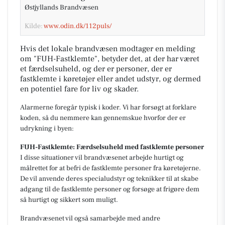
Østjyllands Brandvæsen
Kilde:
www.odin.dk/112puls/
Hvis det lokale brandvæsen modtager en melding
om "FUH-Fastklemte", betyder det, at der har været
et færdselsuheld, og der er personer, der er
fastklemte i køretøjer eller andet udstyr, og dermed
en potentiel fare for liv og skader.
Alarmerne foregår typisk i koder. Vi har forsøgt at forklare
koden, så du nemmere kan gennemskue hvorfor der er
udrykning i byen:
FUH-Fastklemte: Færdselsuheld med fastklemte personer
I disse situationer vil brandvæsenet arbejde hurtigt og
målrettet for at befri de fastklemte personer fra køretøjerne.
De vil anvende deres specialudstyr og teknikker til at skabe
adgang til de fastklemte personer og forsøge at frigøre dem
så hurtigt og sikkert som muligt.
Brandvæsenet vil også samarbejde med andre