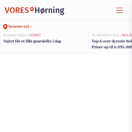
VORES
Hørning
Seneste nyt ›
20 timer siden |
VEJRET
05-08-2026 13:01 |
BOLI
Vejret får et lille gearskifte i dag
Top 6 over dyreste boli
Priser op til 6.895.00