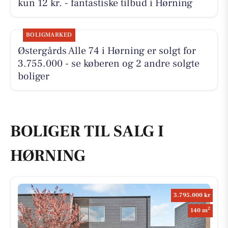
kun 12 kr. - fantastiske tilbud i Hørning
BOLIGMARKED
Østergårds Alle 74 i Hørning er solgt for
3.755.000 - se køberen og 2 andre solgte
boliger
BOLIGER TIL SALG I
HØRNING
3.795.000 kr
2
140 m