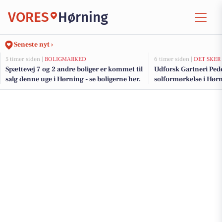
VORES
Hørning
Seneste nyt ›
5 timer siden |
BOLIGMARKED
6 timer siden |
DET SKER
Spættevej 7 og 2 andre boliger er kommet til
Udforsk Gartneri Ped
salg denne uge i Hørning - se boligerne her.
solformørkelse i Hør