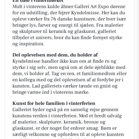
En oase i vintermørket
Midt i vinterens kulde åbner Galleri Art Expo dørene
for en udstilling, der fejrer Kyndelmisse. Her kan du
opleve værker fra 76 danske kunstnere, der hver især
bringer lys, farver og energi til sjælen. Fra malerier
og skulpturer til keramik og glaskunst, galleriet
tilbyder et univers, hvor du kan finde fornyet styrke
og inspiration.
Del oplevelsen med dem, du holder af
Kyndelmisse handler ikke kun om at finde ro og
styrke i sig selv, men også om at dele øjeblikke med
dem, vi holder af. Tag en ven, et familiemedlem eller
en kollega med og del oplevelsen af at fordybe jer i
kunsten. Lad galleriets værker tænde en gnist og
bringe varme ind i vinterens mørke.
Kunst for hele familien i vinterferien
Galleriet byder også på en sanselig rejse gennem
kunstens verden i vinterferien. Med et bredt udvalg
af malerier, skulpturer, keramik, bronze og
glaskunst, er der noget for enhver smag. Børn er
særligt velkomne og opfordres til at opleve kunsten