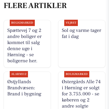
FLERE ARTIKLER
BOLIGMARKED
VEJRET
Spættevej 7 og 2
Sol og varme tager
andre boliger er
fat i dag
kommet til salg
denne uge i
Hørning - se
boligerne her.
ALARM112
BOLIGMARKED
Østjyllands
Østergårds Alle 74
Brandvæsen:
i Hørning er solgt
Brand i bygning
for 3.755.000 - se
køberen og 2
andre solgte