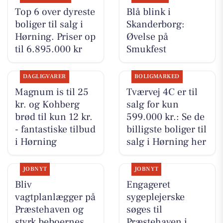
Top 6 over dyreste
Blå blink i
boliger til salg i
Skanderborg:
Hørning. Priser op
Øvelse på
til 6.895.000 kr
Smukfest
DAGLIGVARER
BOLIGMARKED
Magnum is til 25
Tværvej 4C er til
kr. og Kohberg
salg for kun
brød til kun 12 kr.
599.000 kr.: Se de
- fantastiske tilbud
billigste boliger til
i Hørning
salg i Hørning her
JOBNYT
JOBNYT
Bliv
Engageret
vagtplanlægger på
sygeplejerske
Præstehaven og
søges til
styrk beboernes
Præstehaven i