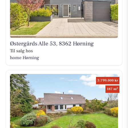
Østergårds Alle 53, 8362 Hørning
Til salg hos
home Hørning
3.799.000 kr
2
187 m