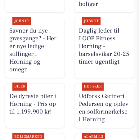
boliger
JOBNYT
JOBNYT
Savner du nye
Daglig leder til
græsgange? - Her
LOOP Fitness
er nye ledige
Hørning -
stillinger i
barselsvikar 20-25
Hørning og
timer ugentligt
omegn
BILER
DET SKER
De dyreste biler i
Udforsk Gartneri
Hørning - Pris op
Pedersen og oplev
til 1.199.900 kr!
en solformørkelse
i Hørning
BOLIGMARKED
ALARM112