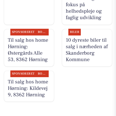
fokus på
helhedspleje og
faglig udvikling
SPONSORERET
BOLIGMARKED
BILER
Til salg hos home
10 dyreste biler til
Hørning:
salg i nærheden af
Østergårds Alle
Skanderborg
53, 8362 Hørning
Kommune
SPONSORERET
BOLIGMARKED
Til salg hos home
Hørning: Kildevej
9, 8362 Hørning