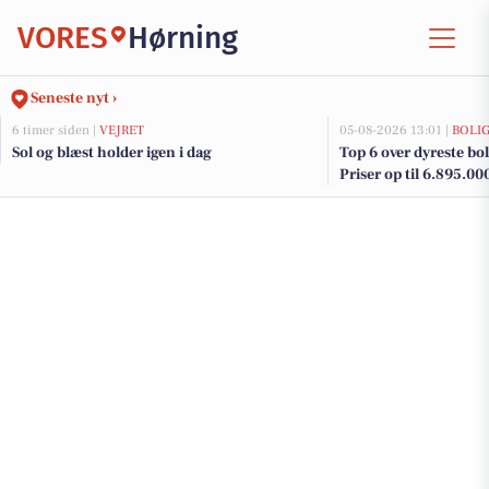
VORES
Hørning
Seneste nyt ›
6 timer siden |
VEJRET
05-08-2026 13:01 |
BOLI
Sol og blæst holder igen i dag
Top 6 over dyreste boli
Priser op til 6.895.00