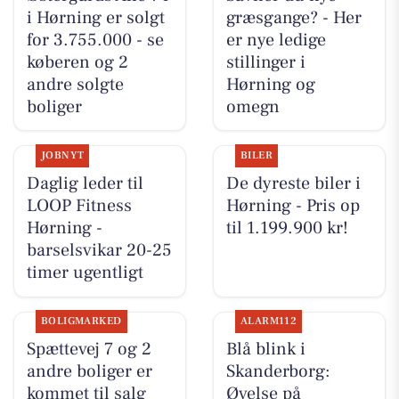
i Hørning er solgt
græsgange? - Her
for 3.755.000 - se
er nye ledige
køberen og 2
stillinger i
andre solgte
Hørning og
boliger
omegn
JOBNYT
BILER
Daglig leder til
De dyreste biler i
LOOP Fitness
Hørning - Pris op
Hørning -
til 1.199.900 kr!
barselsvikar 20-25
timer ugentligt
BOLIGMARKED
ALARM112
Spættevej 7 og 2
Blå blink i
andre boliger er
Skanderborg:
kommet til salg
Øvelse på