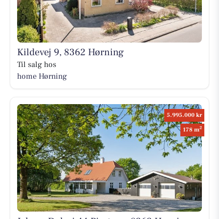
Kildevej 9, 8362 Hørning
Til salg hos
home Hørning
5.995.000 kr
2
178 m