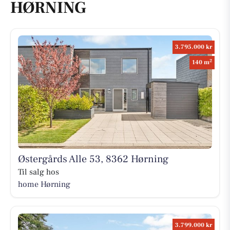
HØRNING
3.795.000 kr
2
140 m
Østergårds Alle 53, 8362 Hørning
Til salg hos
home Hørning
3.799.000 kr