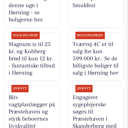
denne uge i
Smukfest
Hørning - se
boligerne her.
DAGLIGVARER
BOLIGMARKED
Magnum is til 25
Tværvej 4C er til
kr. og Kohberg
salg for kun
brød til kun 12 kr.
599.000 kr.: Se de
- fantastiske tilbud
billigste boliger til
i Hørning
salg i Hørning her
JOBNYT
JOBNYT
Bliv
Engageret
vagtplanlægger på
sygeplejerske
Præstehaven og
søges til
styrk beboernes
Præstehaven i
livskvalitet
Skanderborg med