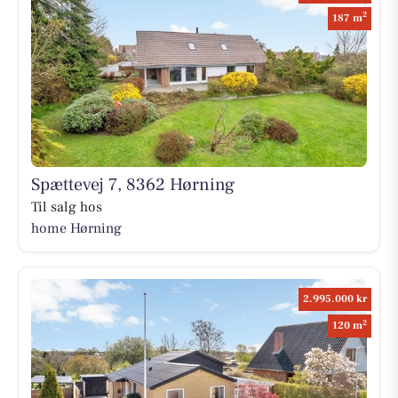
2
187 m
Spættevej 7, 8362 Hørning
Til salg hos
home Hørning
2.995.000 kr
2
120 m