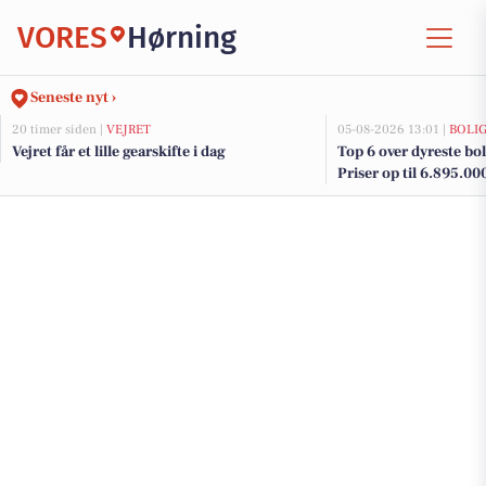
VORES
Hørning
Seneste nyt ›
20 timer siden |
VEJRET
05-08-2026 13:01 |
BOLI
Vejret får et lille gearskifte i dag
Top 6 over dyreste boli
Priser op til 6.895.00