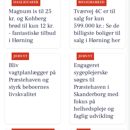
DAGLIGVARER
BOLIGMARKED
Magnum is til 25
Tværvej 4C er til
kr. og Kohberg
salg for kun
brød til kun 12 kr.
599.000 kr.: Se de
- fantastiske tilbud
billigste boliger til
i Hørning
salg i Hørning her
JOBNYT
JOBNYT
Bliv
Engageret
vagtplanlægger på
sygeplejerske
Præstehaven og
søges til
styrk beboernes
Præstehaven i
livskvalitet
Skanderborg med
fokus på
helhedspleje og
faglig udvikling