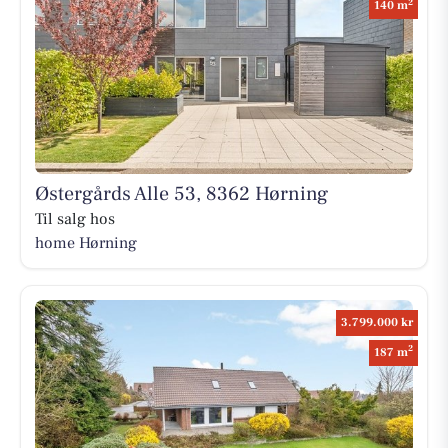
2
140 m
Østergårds Alle 53, 8362 Hørning
Til salg hos
home Hørning
3.799.000 kr
2
187 m