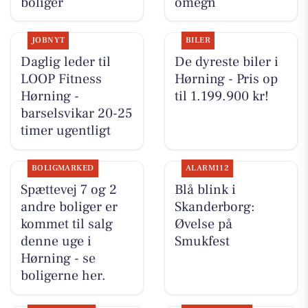
boliger
omegn
JOBNYT
BILER
Daglig leder til
De dyreste biler i
LOOP Fitness
Hørning - Pris op
Hørning -
til 1.199.900 kr!
barselsvikar 20-25
timer ugentligt
BOLIGMARKED
ALARM112
Spættevej 7 og 2
Blå blink i
andre boliger er
Skanderborg:
kommet til salg
Øvelse på
denne uge i
Smukfest
Hørning - se
boligerne her.