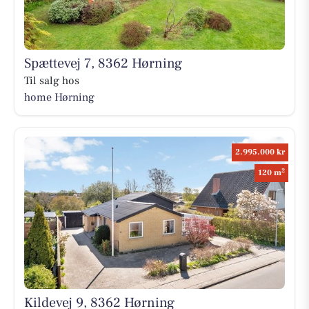
Spættevej 7, 8362 Hørning
Til salg hos
home Hørning
2.995.000 kr
2
120 m
Kildevej 9, 8362 Hørning