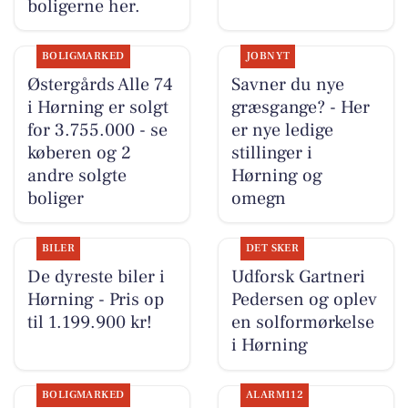
boligerne her.
BOLIGMARKED
JOBNYT
Østergårds Alle 74
Savner du nye
i Hørning er solgt
græsgange? - Her
for 3.755.000 - se
er nye ledige
køberen og 2
stillinger i
andre solgte
Hørning og
boliger
omegn
BILER
DET SKER
De dyreste biler i
Udforsk Gartneri
Hørning - Pris op
Pedersen og oplev
til 1.199.900 kr!
en solformørkelse
i Hørning
BOLIGMARKED
ALARM112