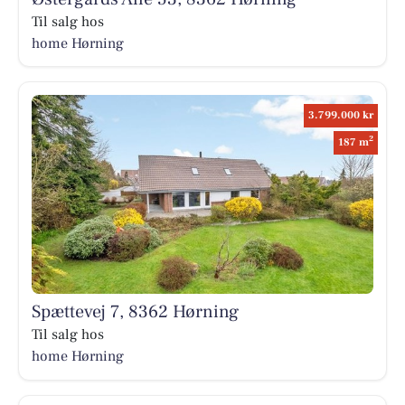
Til salg hos
home Hørning
3.799.000 kr
2
187 m
Spættevej 7, 8362 Hørning
Til salg hos
home Hørning