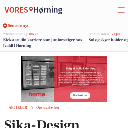
VORES
Hørning
Seneste nyt ›
2 timer siden |
JOBNYT
8 timer siden |
VEJRET
Kickstart din karriere som juniorsælger hos
Sol og skyer holder vej
Ivaldi i Hørning
Sika-Design afholder stort lagersalg i Rynkeby med op til 80% rabat p
ARTIKLER
Opslagstavlen
Sika-Design