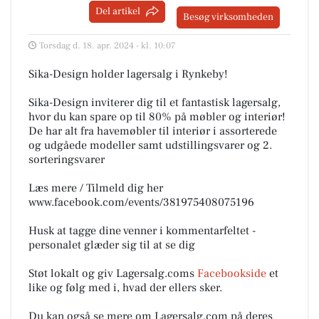
Del artikel
Besøg virksomheden
Torsdag d. 18. apr. 2024 - kl. 10:07
Sika-Design holder lagersalg i Rynkeby!
Sika-Design inviterer dig til et fantastisk lagersalg,
hvor du kan spare op til 80% på møbler og interiør!
De har alt fra havemøbler til interiør i assorterede
og udgåede modeller samt udstillingsvarer og 2.
sorteringsvarer
Læs mere / Tilmeld dig her
www.facebook.com/events/381975408075196
Husk at tagge dine venner i kommentarfeltet -
personalet glæder sig til at se dig
Støt lokalt og giv Lagersalg.coms
Facebookside
et
like og følg med i, hvad der ellers sker.
Du kan også se mere om Lagersalg.com på deres