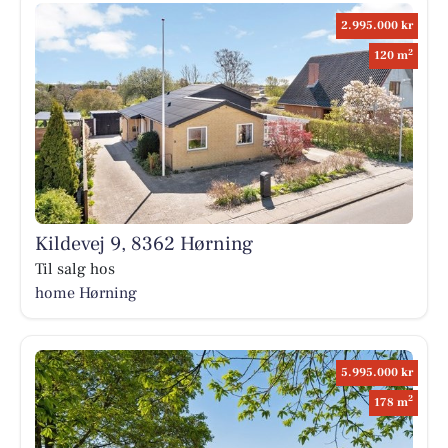
2.995.000 kr
2
120 m
Kildevej 9, 8362 Hørning
Til salg hos
home Hørning
5.995.000 kr
2
178 m