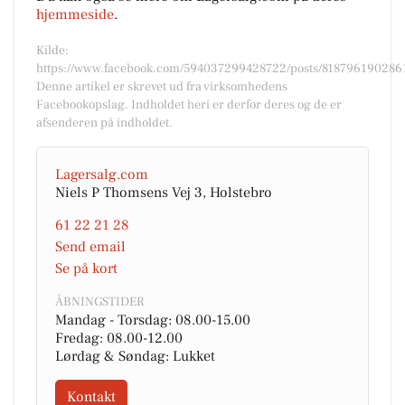
hjemmeside
.
Kilde:
https://www.facebook.com/594037299428722/posts/818796190286
Denne artikel er skrevet ud fra virksomhedens
Facebookopslag. Indholdet heri er derfor deres og de er
afsenderen på indholdet.
Lagersalg.com
Niels P Thomsens Vej 3, Holstebro
61 22 21 28
Send email
Se på kort
ÅBNINGSTIDER
Mandag - Torsdag: 08.00-15.00
Fredag: 08.00-12.00
Lørdag & Søndag: Lukket
Kontakt