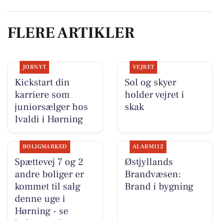
FLERE ARTIKLER
JOBNYT
VEJRET
Kickstart din
Sol og skyer
karriere som
holder vejret i
juniorsælger hos
skak
Ivaldi i Hørning
BOLIGMARKED
ALARM112
Spættevej 7 og 2
Østjyllands
andre boliger er
Brandvæsen:
kommet til salg
Brand i bygning
denne uge i
Hørning - se