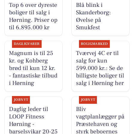
Top 6 over dyreste
Blå blink i
boliger til salg i
Skanderborg:
Hørning. Priser op
Øvelse på
til 6.895.000 kr
Smukfest
DAGLIGVARER
BOLIGMARKED
Magnum is til 25
Tværvej 4C er til
kr. og Kohberg
salg for kun
brød til kun 12 kr.
599.000 kr.: Se de
- fantastiske tilbud
billigste boliger til
i Hørning
salg i Hørning her
JOBNYT
JOBNYT
Daglig leder til
Bliv
LOOP Fitness
vagtplanlægger på
Hørning -
Præstehaven og
barselsvikar 20-25
styrk beboernes