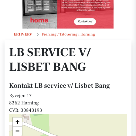
LB service v/ Lisbet Bang
ERHVERV
Piercing / Tatovering i Hørning
LB SERVICE V/
LISBET BANG
Kontakt LB service v/ Lisbet Bang
Ryvejen 17
8362 Hørning
CVR: 30843193
+
−