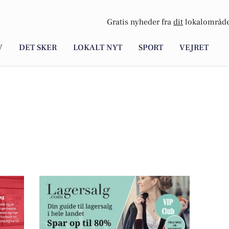
Gratis nyheder fra
dit
lokalområde
V
DET SKER
LOKALT NYT
SPORT
VEJRET