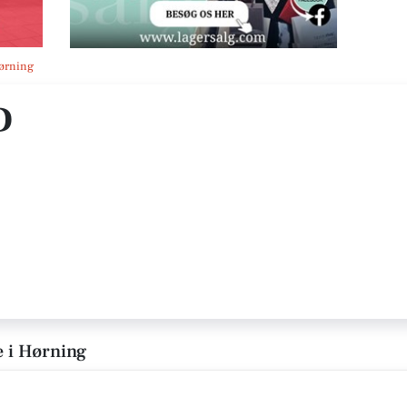
Hørning
D
e i Hørning