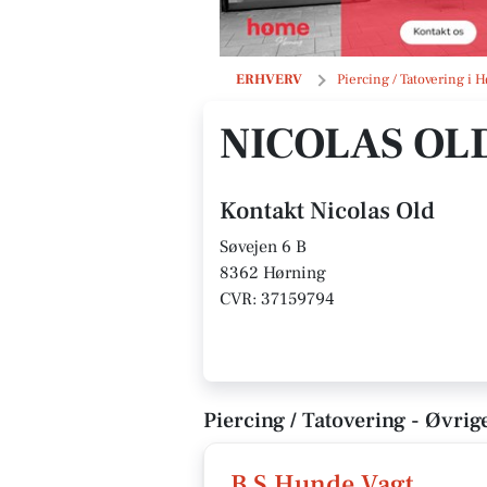
Nicolas Old
ERHVERV
Piercing / Tatovering i 
NICOLAS OL
Kontakt Nicolas Old
Søvejen 6 B
8362 Hørning
CVR: 37159794
Piercing / Tatovering - Øvrig
B S Hunde Vagt