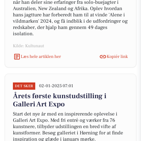
når han deler sine erfaringer fra solo-buejagter i
Australien, New Zealand og Afrika. Oplev hvordan
hans jagtture har forberedt ham til at vinde 'Alene i
vildmarken' 2024, og få indblik i de udfordringer og
redskaber, der hjalp ham gennem 49 dages
isolation.
Kilde: Kultunaut
Læs hele artiklen her
Kopiér link
02-01-2025 07:01
DET SKER
Årets første kunstudstilling i
Galleri Art Expo
Start det nye år med en inspirerende oplevelse i
Galleri Art Expo. Med fri entré og værker fra 76
kunstnere, tilbyder udstillingen en bred vifte af
kunstformer. Besøg galleriet i Hørning for at finde
inspiration og glæde i januars mørke.