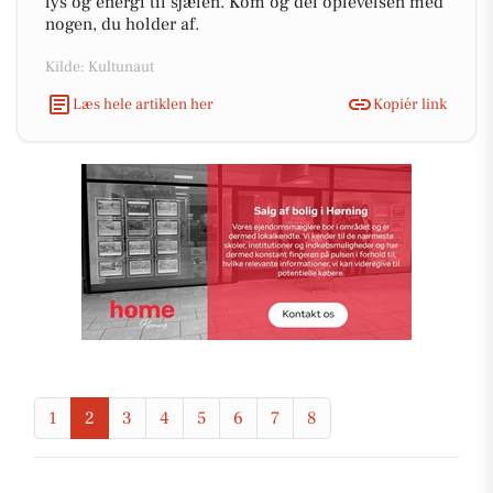
lys og energi til sjælen. Kom og del oplevelsen med
nogen, du holder af.
Kilde: Kultunaut
Læs hele artiklen her
Kopiér link
1
2
3
4
5
6
7
8