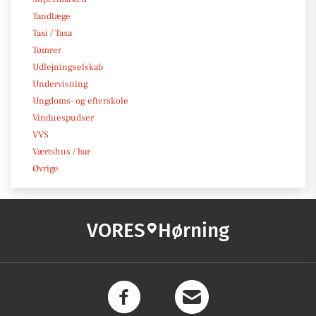
Tandlæge
Taxi / Taxa
Tømrer
Udlejningselskab
Undervisning
Ungdoms- og efterskole
Vinduespudser
VVS
Værtshus / bar
Øvrige
VORES
Hørning