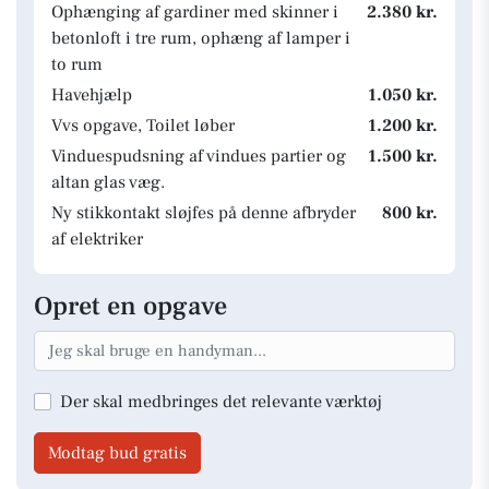
Ophænging af gardiner med skinner i
2.380 kr.
betonloft i tre rum, ophæng af lamper i
to rum
Havehjælp
1.050 kr.
Vvs opgave, Toilet løber
1.200 kr.
Vinduespudsning af vindues partier og
1.500 kr.
altan glas væg.
Ny stikkontakt sløjfes på denne afbryder
800 kr.
af elektriker
Opret en opgave
Der skal medbringes det relevante værktøj
Modtag bud gratis