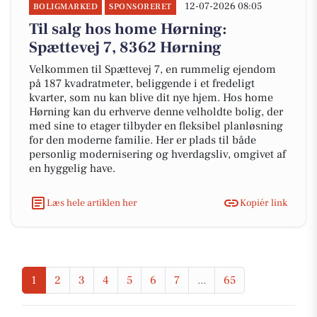
12-07-2026 08:05
BOLIGMARKED
SPONSORERET
Til salg hos home Hørning:
Spættevej 7, 8362 Hørning
Velkommen til Spættevej 7, en rummelig ejendom
på 187 kvadratmeter, beliggende i et fredeligt
kvarter, som nu kan blive dit nye hjem. Hos home
Hørning kan du erhverve denne velholdte bolig, der
med sine to etager tilbyder en fleksibel planløsning
for den moderne familie. Her er plads til både
personlig modernisering og hverdagsliv, omgivet af
en hyggelig have.
Læs hele artiklen her
Kopiér link
1
2
3
4
5
6
7
...
65