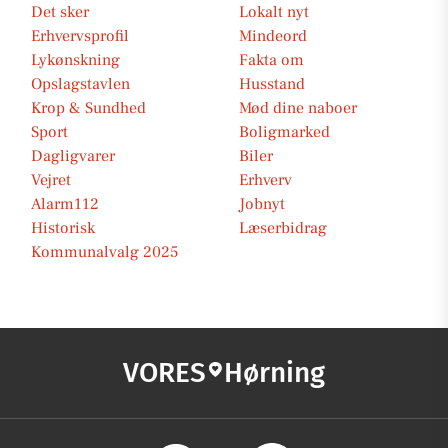
Det sker
Lokalt nyt
Erhvervsprofil
Mindeord
Lykønskning
Fakta om
Opslagstavlen
Husstand
Krop & Sundhed
Mød dine naboer
Sport
Boligmarked
Dagligvarer
Biler
Vejret
Erhverv
Alarm112
Jobnyt
Historisk
Læserbidrag
Kommunalvalg 2025
VORES
Hørning