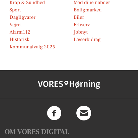
Krop & Sundhed
Mød dine naboer
Sport
Boligmarked
Dagligvarer
Biler
Vejret
Erhverv
Alarm112
Jobnyt
Historisk
Læserbidrag
Kommunalvalg 2025
VORES
Hørning
OM VORES DIGITAL