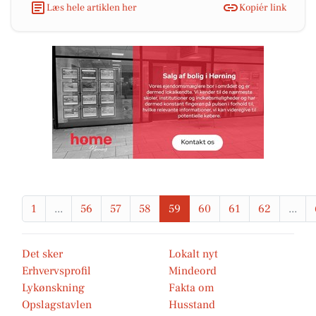
Læs hele artiklen her
Kopiér link
1
...
56
57
58
59
60
61
62
...
Det sker
Lokalt nyt
Erhvervsprofil
Mindeord
Lykønskning
Fakta om
Opslagstavlen
Husstand